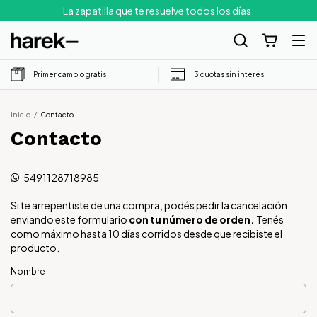
La zapatilla que te resuelve todos los días.
Primer cambio gratis
3 cuotas sin interés
Inicio
/
Contacto
Contacto
5491128718985
Si te arrepentiste de una compra, podés pedir la cancelación
enviando este formulario
con tu número de orden.
Tenés
como máximo hasta 10 días corridos desde que recibiste el
producto.
Nombre